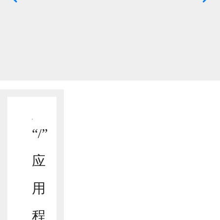
“/”
应
用
程