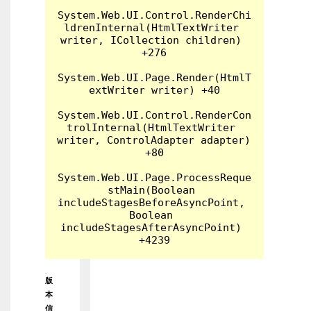
System.Web.UI.Control.RenderChi
ldrenInternal(HtmlTextWriter 
writer, ICollection children) 
+276

System.Web.UI.Page.Render(HtmlT
extWriter writer) +40

System.Web.UI.Control.RenderCon
trolInternal(HtmlTextWriter 
writer, ControlAdapter adapter) 
+80

System.Web.UI.Page.ProcessReque
stMain(Boolean 
includeStagesBeforeAsyncPoint, 
Boolean 
includeStagesAfterAsyncPoint) 
版
本
信