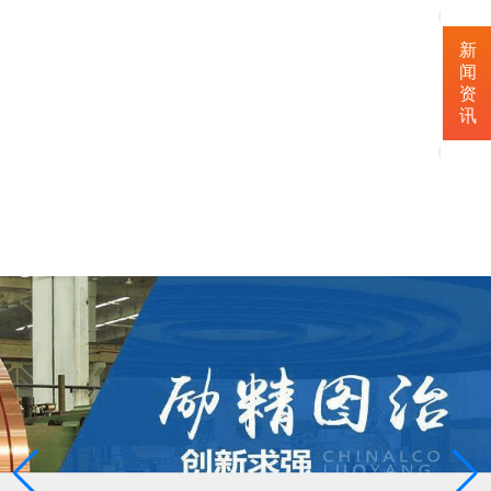
|
新
闻
资
讯
|
联
系
我
们