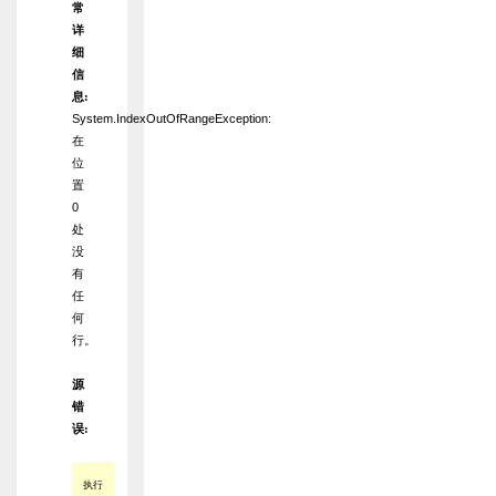
常
详
细
信
息:
System.IndexOutOfRangeException:
在
位
置
0
处
没
有
任
何
行。
源
错
误:
执行