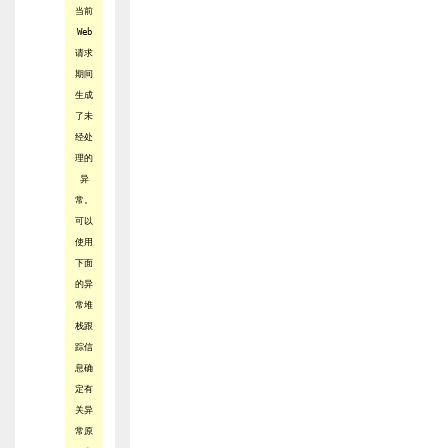
当前
Web
请求
期间
生成
了未
经处
理的
异
常。
可以
使用
下面
的异
常堆
栈跟
踪信
息确
定有
关异
常原