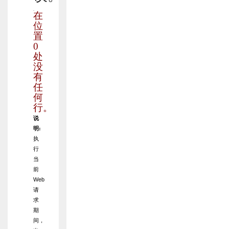
在
位
置
0
处
没
有
任
何
行。
说
明:
执
行
当
前
Web
请
求
期
间，