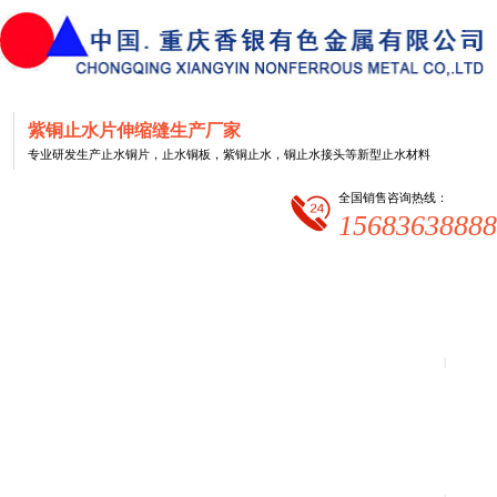
网
紫铜止水片伸缩缝生产厂家
站
专业研发生产止水铜片，止水铜板，紫铜止水，铜止水接头等新型止水材料
首
页
全国销售咨询热线：
15683638888
|
公
司
简
介
|
止
水
铜
片