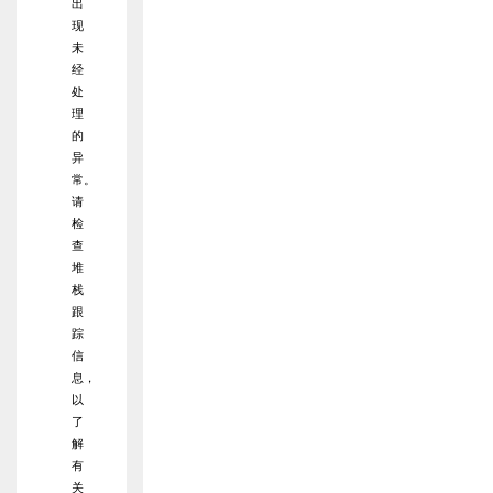
出
现
未
经
处
理
的
异
常。
请
检
查
堆
栈
跟
踪
信
息，
以
了
解
有
关