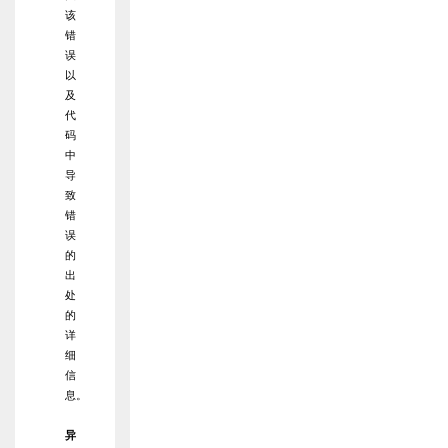
该
错
误
以
及
代
码
中
导
致
错
误
的
出
处
的
详
细
信
息。
异