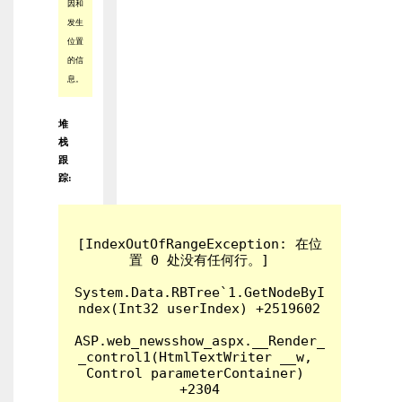
因和
发生
位置
的信
息。
堆
栈
跟
踪:
[IndexOutOfRangeException: 在位
置 0 处没有任何行。]

System.Data.RBTree`1.GetNodeByI
ndex(Int32 userIndex) +2519602

ASP.web_newsshow_aspx.__Render_
_control1(HtmlTextWriter __w, 
Control parameterContainer) 
+2304
