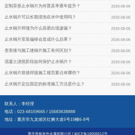
定制异形止水铜片为何普及率逐年提升？
2026-08-06
止水铜片可以长期浸泡在水中使用吗？
2026-08-06
止水铜片焊缝为什么容易出现渗漏？
2026-08-06
止水铜片安装偏移会造成什么后果？
2026-08-06
变形缝与施工缝铜片施工有何区别？
2026-08-06
混凝土浇筑阶段如何保护止水铜片？
2026-08-06
止水铜片搭接焊接施工规范要点有哪些？
2026-08-06
止水铜片定位固定的标准施工方法是什么？
2026-08-06
联系人：李经理
电话：
023-68159665
/
15683638888
地址：重庆市九龙坡区红狮大道5号15幢6-8号
重庆香银有色金属有限公司
|
渝ICP备18006612号