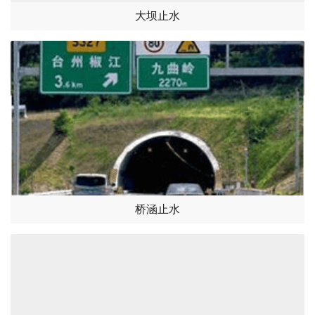
大坝止水
桥涵止水