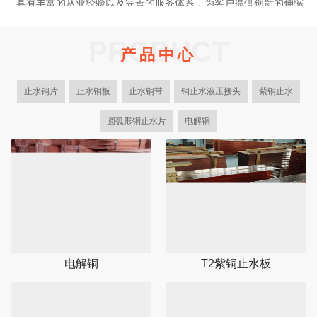
具有丰富的从业经验以及完善的服务体系，为客户提供创新的伸缩
缝解决方案，优质的紫铜止水系列产品。我司是一家大型正规的有
色金属生产加工企业，作为国内各大水利建设集团供应商。
PRODUCT
产品中心
多年来！一直专注于设计研发生产加工紫铜止水系列产品，型号规
格齐全，适合不同客户的需求，以及止水铜片成型机的设计与制
止水铜片
止水铜板
止水铜带
铜止水液压接头
紫铜止水
造。
了解更多
圆弧形铜止水片
电解铜
电解铜
T2紫铜止水板