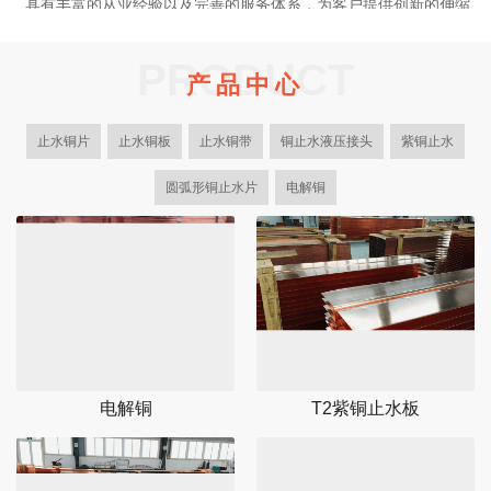
具有丰富的从业经验以及完善的服务体系，为客户提供创新的伸缩
缝解决方案，优质的紫铜止水系列产品。我司是一家大型正规的有
色金属生产加工企业，作为国内各大水利建设集团供应商。
PRODUCT
产品中心
多年来！一直专注于设计研发生产加工紫铜止水系列产品，型号规
格齐全，适合不同客户的需求，以及止水铜片成型机的设计与制
止水铜片
止水铜板
止水铜带
铜止水液压接头
紫铜止水
造。
了解更多
圆弧形铜止水片
电解铜
电解铜
T2紫铜止水板