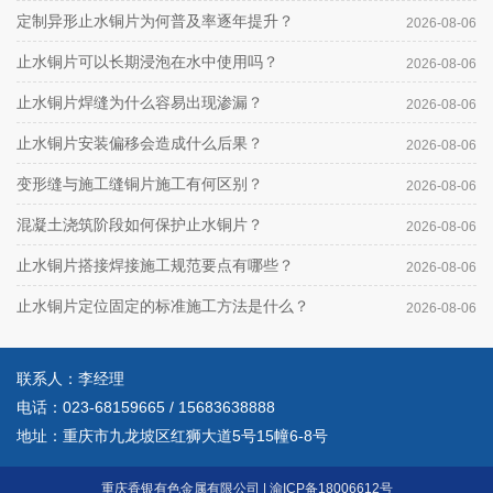
定制异形止水铜片为何普及率逐年提升？
2026-08-06
止水铜片可以长期浸泡在水中使用吗？
2026-08-06
止水铜片焊缝为什么容易出现渗漏？
2026-08-06
止水铜片安装偏移会造成什么后果？
2026-08-06
变形缝与施工缝铜片施工有何区别？
2026-08-06
混凝土浇筑阶段如何保护止水铜片？
2026-08-06
止水铜片搭接焊接施工规范要点有哪些？
2026-08-06
止水铜片定位固定的标准施工方法是什么？
2026-08-06
联系人：李经理
电话：
023-68159665
/
15683638888
地址：重庆市九龙坡区红狮大道5号15幢6-8号
重庆香银有色金属有限公司
|
渝ICP备18006612号