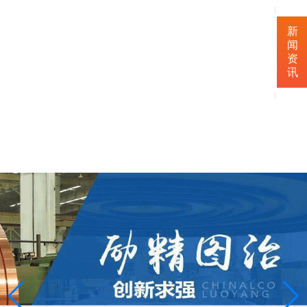
|
新
闻
资
讯
|
联
系
我
们