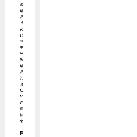
该
错
误
以
及
代
码
中
导
致
错
误
的
出
处
的
详
细
信
息。
异