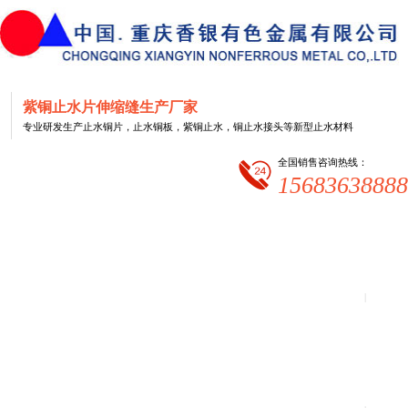
网
紫铜止水片伸缩缝生产厂家
站
专业研发生产止水铜片，止水铜板，紫铜止水，铜止水接头等新型止水材料
首
页
全国销售咨询热线：
15683638888
|
公
司
简
介
|
止
水
铜
片