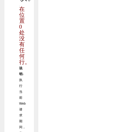
在
位
置
0
处
没
有
任
何
行。
说
明:
执
行
当
前
Web
请
求
期
间，