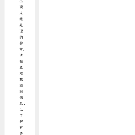
出
现
未
经
处
理
的
异
常。
请
检
查
堆
栈
跟
踪
信
息，
以
了
解
有
关