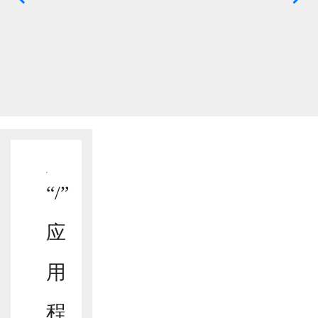
“/”
应
用
程