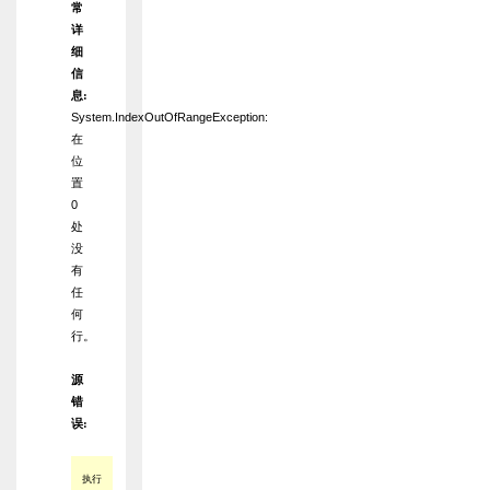
常
详
细
信
息:
System.IndexOutOfRangeException:
在
位
置
0
处
没
有
任
何
行。
源
错
误:
执行