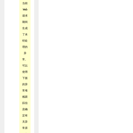
当前
Web
请求
期间
生成
了未
经处
理的
异
常。
可以
使用
下面
的异
常堆
栈跟
踪信
息确
定有
关异
常原