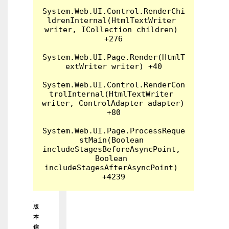
System.Web.UI.Control.RenderChi
ldrenInternal(HtmlTextWriter 
writer, ICollection children) 
+276

System.Web.UI.Page.Render(HtmlT
extWriter writer) +40

System.Web.UI.Control.RenderCon
trolInternal(HtmlTextWriter 
writer, ControlAdapter adapter) 
+80

System.Web.UI.Page.ProcessReque
stMain(Boolean 
includeStagesBeforeAsyncPoint, 
Boolean 
includeStagesAfterAsyncPoint) 
版
本
信