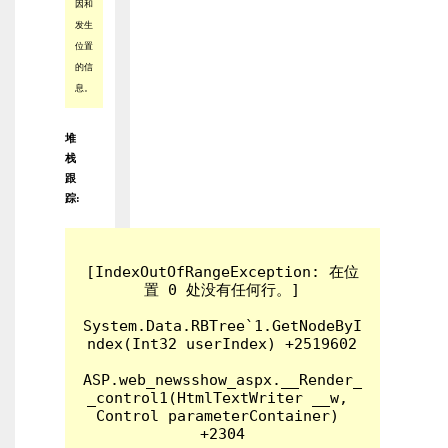
因和
发生
位置
的信
息。
堆
栈
跟
踪:
[IndexOutOfRangeException: 在位
置 0 处没有任何行。]

System.Data.RBTree`1.GetNodeByI
ndex(Int32 userIndex) +2519602

ASP.web_newsshow_aspx.__Render_
_control1(HtmlTextWriter __w, 
Control parameterContainer) 
+2304
