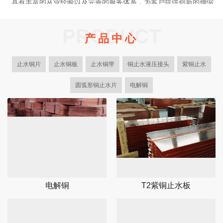
具有丰富的从业经验以及完善的服务体系，为客户提供创新的伸缩
缝解决方案，优质的紫铜止水系列产品。我司是一家大型正规的有
色金属生产加工企业，作为国内各大水利建设集团供应商。
PRODUCT
产品中心
多年来！一直专注于设计研发生产加工紫铜止水系列产品，型号规
格齐全，适合不同客户的需求，以及止水铜片成型机的设计与制
止水铜片
止水铜板
止水铜带
铜止水液压接头
紫铜止水
造。
了解更多
圆弧形铜止水片
电解铜
电解铜
T2紫铜止水板