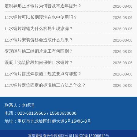
定制异形止水铜片为何普及率逐年提升？
2026-08-06
止水铜片可以长期浸泡在水中使用吗？
2026-08-06
止水铜片焊缝为什么容易出现渗漏？
2026-08-06
止水铜片安装偏移会造成什么后果？
2026-08-06
变形缝与施工缝铜片施工有何区别？
2026-08-06
混凝土浇筑阶段如何保护止水铜片？
2026-08-06
止水铜片搭接焊接施工规范要点有哪些？
2026-08-06
止水铜片定位固定的标准施工方法是什么？
2026-08-06
联系人：李经理
电话：
023-68159665
/
15683638888
地址：重庆市九龙坡区红狮大道5号15幢6-8号
重庆香银有色金属有限公司
|
渝ICP备18006612号