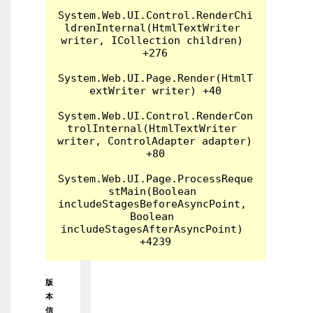
System.Web.UI.Control.RenderChi
ldrenInternal(HtmlTextWriter 
writer, ICollection children) 
+276

System.Web.UI.Page.Render(HtmlT
extWriter writer) +40

System.Web.UI.Control.RenderCon
trolInternal(HtmlTextWriter 
writer, ControlAdapter adapter) 
+80

System.Web.UI.Page.ProcessReque
stMain(Boolean 
includeStagesBeforeAsyncPoint, 
Boolean 
includeStagesAfterAsyncPoint) 
版
本
信